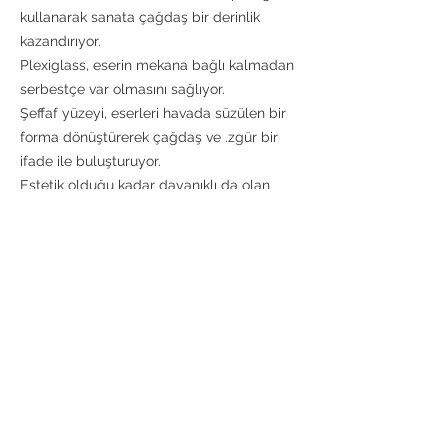
kullanarak sanata çağdaş bir derinlik
kazandırıyor.
Plexiglass, eserin mekana bağlı kalmadan
serbestçe var olmasını sağlıyor.
Şeffaf yüzeyi, eserleri havada süzülen bir
forma dönüştürerek çağdaş ve .zgür bir
ifade ile buluşturuyor.
Estetik olduğu kadar dayanıklı da olan
plexiglass, sanatı uzun ömürlü kılarken,
lüks ve rafine bir hissiyat sunuyor.
Bu kompozisyonun son dokunuşu ise
döküm pirinç vidalar ... Geleneksel
zanaatin gücünü taşıyan bu detaylar,
eserin çerçevesiz bir şekilde süzülmesini
sağlarken, geçmiş ve geleceği kusursuz
bir şekilde birleştiriyor.
Ürün Özellikleri